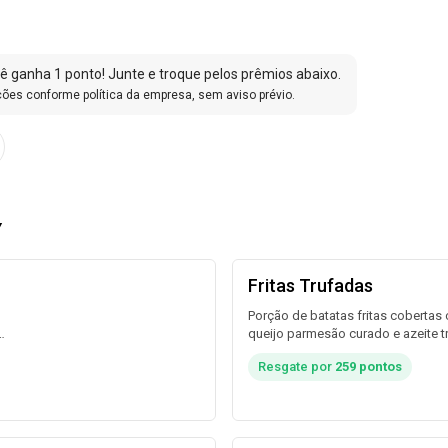
 ganha 1 ponto! Junte e troque pelos prêmios abaixo.
ões conforme política da empresa, sem aviso prévio.
Y
Fritas Trufadas
Porção de batatas fritas cobertas
queijo parmesão curado e azeite t
por
Acompanha maionese da casa.
Resgate por
259 pontos