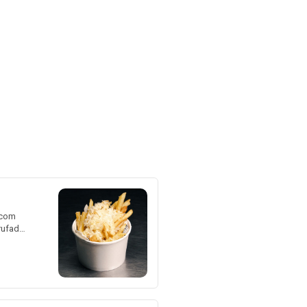
 com
rufado.