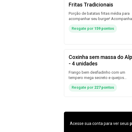
Fritas Tradicionais
Porção de batatas fritas média para
acompanhar seu burger! Acompanha
maionese da casa e ketchup.
Resgate por
159 pontos
Coxinha sem massa do Al
- 4 unidades
Frango bem desfiadinho com um
tempero mega secreto e queijos
cremosos. Finalizamos elas com um
Resgate por
227 pontos
empanamento super crocante. Porçã
com 4 unidades que serve bem 2
pessoas como entrada. Acompanha
geleia de pimenta e maionese da cas
Acesse sua conta para ver seus
p