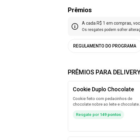
Prêmios
A cada R$ 1 em compras, você
Os resgates podem sofrer alteraç
REGULAMENTO DO PROGRAMA
PRÊMIOS PARA DELIVER
Cookie Duplo Chocolate
Cookie feito com pedacinhos de
chocolate nobre ao leite e chocolate
branco. Bem douradinho e crocante 
Resgate por
149 pontos
fora e molhadinho por dentro.