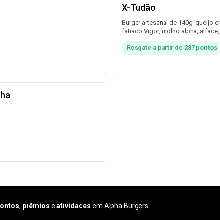
X-Tudão
Burger artesanal de 140g, queijo 
fatiado Vigor, molho alpha, alface,
tomate, picles de pepino, cebola r
Resgate a partir de
287 pontos
bacon no pão brioche. Acompanh
maionese da casa. O burger da i
é duplo, para receber um igual é s
adicionar nos complementos abai
pha
o
a.
ontos
,
prêmios
e
atividades
em Alpha Burgers.